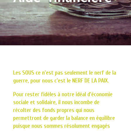
Aide financière
Les SOUS ce n’est pas seulement le nerf de la
guerre, pour nous c’est le NERF DE LA PAIX.
Pour rester fidèles à notre idéal d’économie
sociale et solidaire, il nous incombe de
récolter des fonds propres qui nous
permettront de garder la balance en équilibre
puisque nous sommes résolument engagés