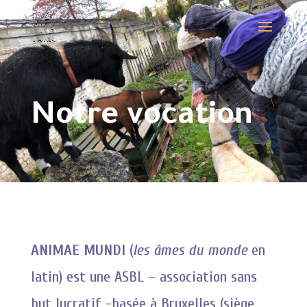
Notre vocation
ANIMAE MUNDI
(
les âmes du monde
en
latin) est une ASBL – association sans
but lucratif -basée à Bruxelles (siège