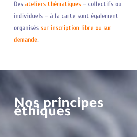
Des
ateliers thématiques
– collectifs ou
individuels – à la carte sont également
organisés
sur inscription libre ou sur
demande
.
Nos principes
éthiques